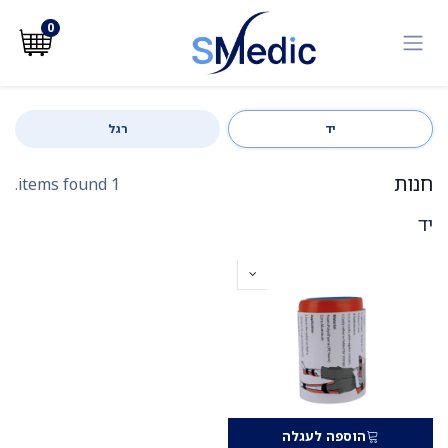
לג לתוכן
0
יד
רגל
חנות
1 items found.
יד
הוספה לעגלה