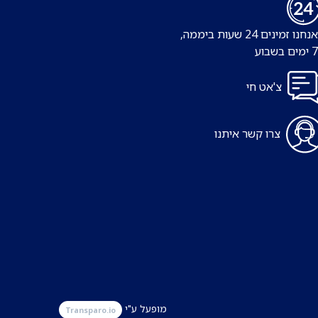
נו זמינים 24 שעות ביממה,
צ'אט חי
צרו קשר איתנו
מופעל ע"י
Transparo.io