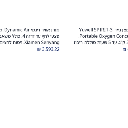
מחולל חמצן נייד Yuwell SPIRIT-3.
מזרן אוויר 
הוספה לעגלה
הוספה לעגלה
Portable Oxygen Concentrator.
פצעי לחץ עד דרגה 4. כולל מ
משקל 2.4 ק"ג. עד 5 שעות סוללה. ריכוז
Xiamen Senyang. ויסות לחצים
חמצן 90%. שימוש עד גובה 5,000 מ'.
אוטומטי. התאמה למשקל המטופ
₪
3,593.22
₪
וא
במיוחד. אספקה מיידית עם הדרכה
ס.מדיק יבוא