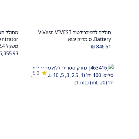
סוללה לדפיברילטור ViVest. VIVEST
הוספה לעגלה
Battery. ס.מדיק יבוא
₪
846.61
6,355.93
ס.מדיק יב
5.0