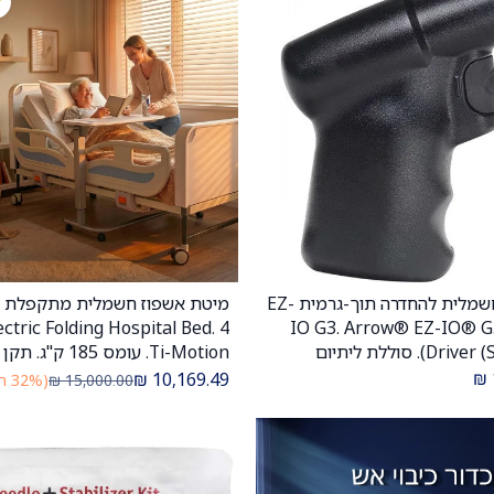
מקדחה חשמלית להחדרה תוך-גרמית EZ-
הוספה לעגלה
הוספה לעגלה
IO G3. Arrow® EZ-IO® G
Driver (Sealed Li). סוללת ליתיום
אטומה. גישה תוך-גרמית תוך 10 שניות.
13485. תוצרת ישראל. ס.מדיק יבוא
₪
₪
10,169.49
15,000.00
₪
(32% הנחה)