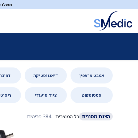
לג לתוכן
משלוח ח
ציוד סיעודי
תיקי עזרה ראשונה
כיבוי אש
דפיברילטו
אמבט פראפין
דיאגנוסטיקה
דפיבר
סטטוסקופ
ציוד סיעודי
ריהוט 
כל המוצרים
הצגת
מסננים
- 384 פריטים