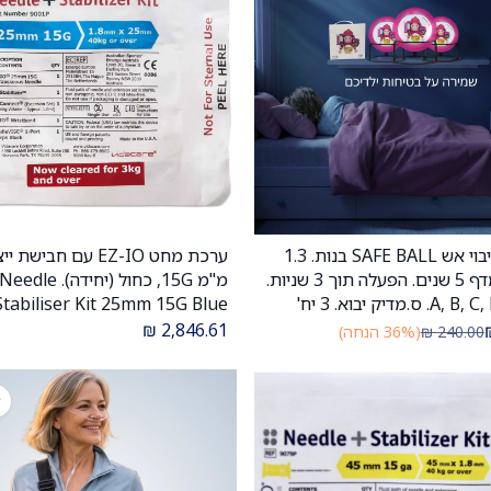
3 כדורי כיבוי אש SAFE BALL בנות. 1.3
הוספה לעגלה
הוספה לעגלה
ק"ג. חיי מדף 5 שנים. הפעלה תוך 3 שניות.
מ"מ 15G, כחול (יחיד
למבוגרים וילדים 40 ק"ג ומ
₪
2,846.61
240.00
₪
(36% הנחה)
מקדח
יבוא