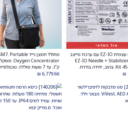
אזל המלאי
מחט תוך-עצמית EZ-IO עם ערכת מייצב
מחולל חמצן נייד M7. Portable
הוספה לעגלה
4 מ"מ. EZ-IO Needle + Stabilizer
Kit 45mm 15G. צהוב, יחידה בודדת.
וא
Flow. ס.מדיק יבוא
₪
6,779.66
₪