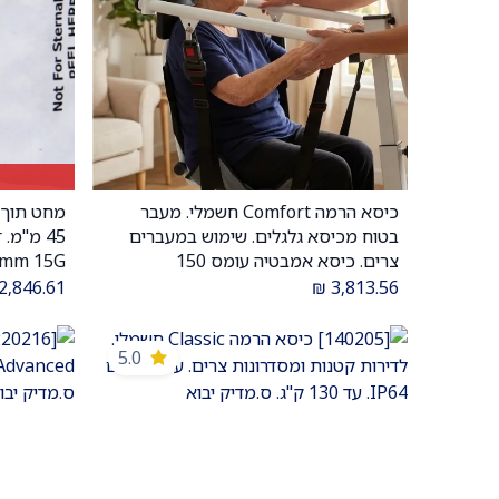
כיסא הרמה Comfort חשמלי. מעבר
הוספה לעגלה
בטוח מכיסא גלגלים. שימוש במעברים
5
צרים. כיסא אמבטיה עומס 150
ק"ג. ס.מדיק יבוא
ס.מדיק יב
2,846.61
₪
3,813.56
5.0