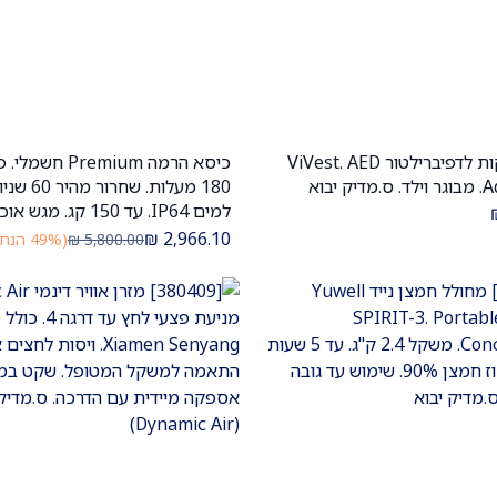
סט מדבקות לדפיברילטור ViVest. AED
כיסא הרמה Premium ח
הוספה לעגלה
הוספה לעגלה
ק יבוא
180 מעלות. שח
למים IP64. עד 150 קג. מגש א
ס.מדיק יבוא
₪
2,966.10
5,800.00
₪
(49% הנחה)