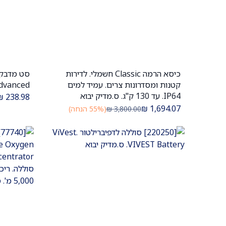
כיסא הרמה Classic חשמלי. לדירות
הוספה לעגלה
קטנות ומסדרונות צרים. עמיד למים
Advanced. מבוגר וילד. ס.מדי
IP64. עד 130 ק"ג. ס.מדיק יבוא
₪
238.98
₪
1,694.07
3,800.00
₪
(55% הנחה)