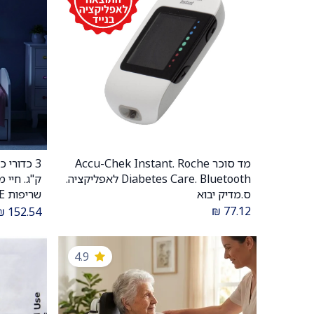
מד סוכר Accu-Chek Instant. Roche
הוספה לעגלה
Diabetes Care. Bluetooth לאפליקציה.
ס.מדיק יבוא
שריפות A, B, C, E. ס.מדיק יבוא. 3 יח'
₪
77.12
₪
152.54
4.9