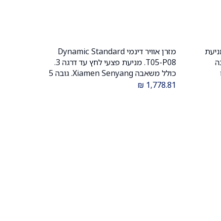
דינמי Dynamic Air. מניעת
מזרן אוויר דינמי Dynamic Standard
הוספה לעגלה
שאבה
T05-P08. מניעת פצעי לחץ עד דרגה 3.
כולל משאבה Xiamen Senyang. גובה 5
ל. שקט
ס"מ. חלוקת לחץ דינמית. שימוש ביתי
₪
1,778.81
.
ומוסדי. ס.מדיק יבוא