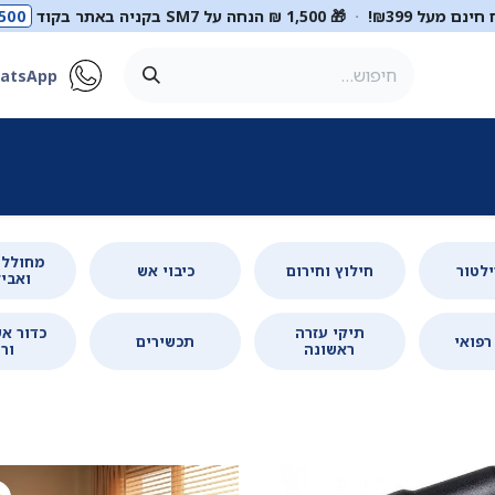
ינם מעל ₪399!
·
🎁 1,500 ₪ הנחה על SM7 בקניה באתר בקוד
500
atsApp
ר
סטטוסקופים
ריהוט רפואי
מכשור רפואי
דיאגנוסטיקה
מ
מחוללי
ילטור
חילוץ וחירום
כיבוי אש
ואביז
תיקי עזרה
כדור אש
רפואי
תכשירים
ראשונה
ורו