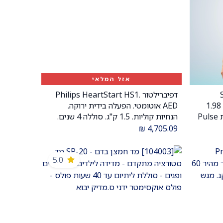
אזל המלאי
S
דפיברילטור Philips HeartStart HS1.
Oxygen Concentrator. משקל 1.98
AED אוטומטי. הפעלה בידית ירוקה.
ק"ג. עד 7 שעות סוללה. טכנולוגיית Pulse
הנחיות קוליות. 1.5 ק"ג. סוללה 4 שנים.
ס.מדיק
₪
4,705.09
5.0