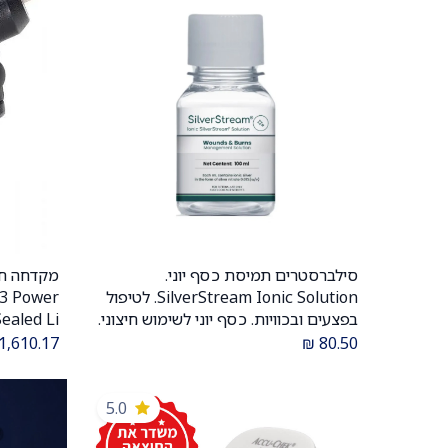
סילברסטרים תמיסת כסף יוני.
הוספה לעגלה
SilverStream Ionic Solution. לטיפול
3 Power
בפצעים ובכוויות. כסף יוני לשימוש חיצוני.
ס.מדיק יבוא
1,610.17
₪
80.50
מבית Teleflex. ס.מדיק יבוא
5.0