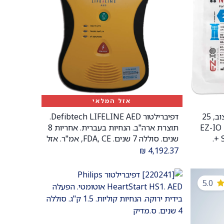
אזל המלאי
ערכת מחט EZ-IO עם חבישת ייצוב, 25
דפיברילטור Defibtech LIFELINE AED.
ה). EZ-IO Needle
תוצרת ארה"ב. הנחיות בעברית. אחריות 8
+ Stabiliser Kit 25mm 15G Blue.
שנים. סוללה 7 שנים. FDA, CE, אמ"ר. אזל
עלה. תואם
מהמלאי. ס.מדיק
₪
4,192.37
ת EZ-IO. מבית Teleflex. ס.מדיק
5.0