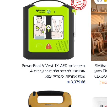
5.0
מיטת אשפוז חשמלית מתקפלת SMiha.
דפיברילטור PowerBeat ViVest 1X. AED
הוספה לעגלה
Electric Folding Hospital Bed. 4 מנועי
אוטומטי. למבוגר וילד. דובר עברית. 4
Ti-Motion. עומס 185 ק"ג. תקן CE/ISO
שנות אחריות. ס.מדיק יבוא
₪
3,379.66