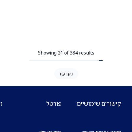
Showing 21 of 384 results
טען עוד
קישורים שימושיים
פורטל
ז
תקנון אחריות מכשור
החשבון שלי