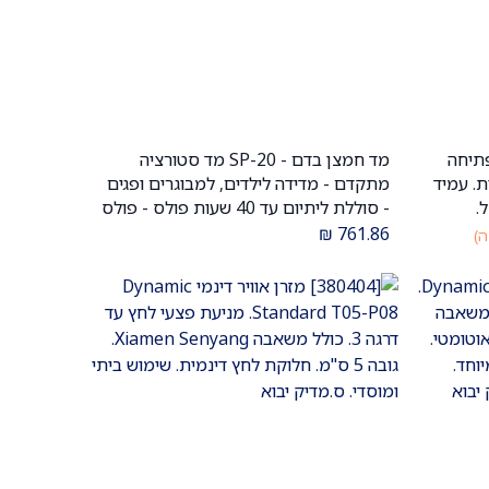
שמלי. פתיחה
מד חמצן בדם - SP-20 מד סטורציה
הוספה לעגלה
רור מהיר 60 שניות. עמיד
מתקדם - מדידה לילדים, למבוגרים ופגים
וכל.
- סוללת ליתיום עד 40 שעות פולס - פולס
אוקסימטר ידני ס.מדיק יבוא
₪
761.86