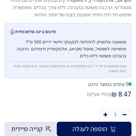
סקראב, אלכוקסידין, ויטאקסידין
ובקבוקים אחרים עם פתח
סטנדרטי. הרכבה פשוטה בהברגה, ללא צורך בכלים. מאפשרת
שימוש חד-ידני היגייני ומונעת בזבוז של חומר החיטוי.
🤖
סיכום בינה מלאכותית
משאבה פלסטיק להחלפה לבקבוקי חיטוי ידיים 500 מ"ל.
מתאימה לספטול, ספטל סקראב, אלכוקסידין ודומיהם. הרכבה
בהברגה פשוטה ללא כלים.
סוכם אוטומטית על ידי בינה מלאכותית על בסיס מפרט המוצר. אינו מהווה חוות
דעת רפואית.
9 צופים במוצר כרגע
₪
8.47
(כולל מע"מ)
הוספה לעגלה
קנייה מיידית