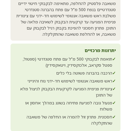
משאבה פלסטיק להחלפה, מתאימה לבקבוקי חיטוי ידיים
סטנדרטיים בנפח 500 מ"ל עם פתח בהברגה סטנדרטי.
משלבת ראש משאבה אנטומי לשימוש חד-ידני עם צינורית
פנימית המגיעה עד קרקעית הבקבוק לשאיבה מלאה של
התוכן. פתרון חסכוני להפיכת בקבוק רגיל לבקבוק עם
משאבה, או להחלפת משאבה שהתקלקלה.
יתרונות מרכזיים
✓
תואמת לבקבוקי 500 מ"ל עם פתח סטנדרטי (ספטול,
ספטל סקראב, אלכוקסידין, ויטאקסידין)
✓
הרכבה בהברגה פשוטה בלי כלים
✓
ראש משאבה אנטומי לשימוש חד-ידני נוח והיגייני
✓
צינורית פנימית המגיעה לקרקעית הבקבוק לניצול מלא
של התוכן
✓
מנעול גובה למניעת פתיחה בשוגג במהלך אחסון או
משלוח
✓
חסכונית. פתרון זול להמרה או החלפה של משאבה
שהתקלקלה