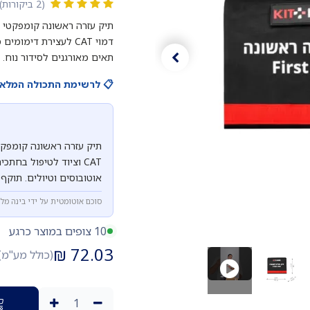
(2 ביקורות)
תיק עזרה ראשונה קומפקטי ל
תאים מאורגנים לסידור נוח. מידות 22×14×9 ס"מ,
📋 לרשימת התכולה המלאה 
CAT וציוד לטיפול בחת
אוטובוסים וטיולים. תוקף הציוד 4-5 שנים, אחריות 12 חו
סוכם אוטומטית על ידי בינה מל
10 צופים במוצר כרגע
₪
72.03
(כולל מע"מ)