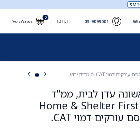
SM1
0
התחבר
Wh
03-9099001
העגלה שלי
תכלים
תכשירים
מחוללי חמצן ואביזרים
חילוץ
שונה עדן לבית, ממ"ד
ים. Home & Shelter First Aid
Bag. כולל חסם עורקים דמוי CAT.