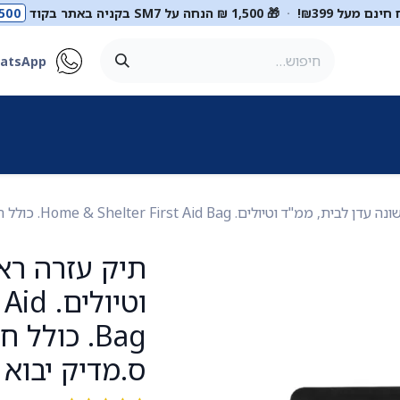
ינם מעל ₪399!
·
🎁 1,500 ₪ הנחה על SM7 בקניה באתר בקוד
500
atsApp
ר
סטטוסקופים
ריהוט רפואי
מכשור רפואי
דיאגנוסטיקה
מ
יולים. Home & Shelter First Aid Bag. כולל חסם עורקים דמוי CAT. ס.מדיק יבוא
תיק עזרה רא
וטיול
ס.מדיק יבוא