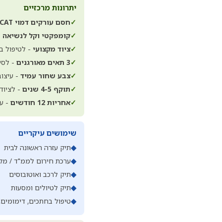
יתרונות מרכזיים
✓
חסם עורקים דמוי CAT
✓
קומפקטי וקל לנשיאה
-
✓
ציוד מקצועי
- לטיפול ב
✓
3 תאים מאורגנים
- לסיד
✓
צבע שחור עמיד
- עיצוב
✓
תוקף 4-5 שנים
- לציוד
✓
אחריות 12 חודשים
- ע
שימושים עיקריים
◆
תיק עזרה ראשונה לבית
◆
ערכת חירום לממ"ד / מק
◆
תיק לרכב ואוטובוסים
◆
תיק לטיולים ומסעות
◆
טיפול בחתכים, דימומים,