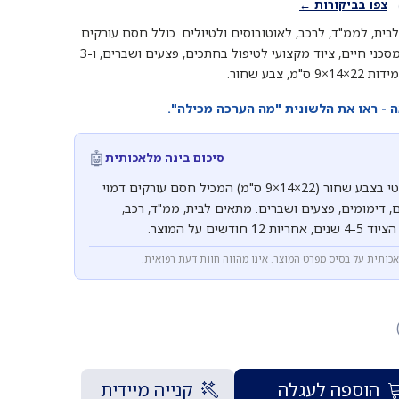
צפו בביקורות ←
בית, לממ"ד, לרכב, לאוטובוסים ולטיולים. כולל חסם עורקים
דמוי CAT לעצירת דימומים מסכני חיים, ציוד מקצועי לטיפול בחתכים, פצעים ושברים, ו-3
 צבע שחור.
- ראו את הלשונית "מה הערכה מכילה".
🤖
סיכום בינה מלאכותית
תיק עזרה ראשונה קומפקטי בצבע שחור (22×14×9 ס"מ) המכיל חסם עורקים דמוי
כים, דימומים, פצעים ושברים. מתאים לבית, ממ"ד, רכב,
דשים על המוצר.
אכותית על בסיס מפרט המוצר. אינו מהווה חוות דעת רפואית.
הוספה לעגלה
קנייה מיידית