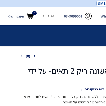
SM1
0
התחבר
Wh
03-9099001
העגלה שלי
תכלים
תכשירים
מחוללי חמצן ואביזרים
חילוץ
תיק עזרה ראשונה ריק 2 תאים- על ידי
צפו בביקורות ←
תיק עזרה ראשונה ביתי דגם עדן - ללא תכולה, ריק בלבד. מחולק ל-2 תאים לנוחות. צבע