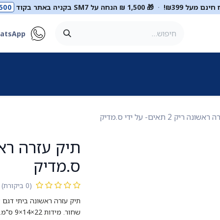
ינם מעל ₪399!
·
🎁 1,500 ₪ הנחה על SM7 בקניה באתר בקוד
500
atsApp
ר
סטטוסקופים
ריהוט רפואי
מכשור רפואי
דיאגנוסטיקה
מ
נה ריק 2 תאים- על ידי ס.מדיק
ס.מדיק
(0 ביקורת)
שחור. מידות 22×14×9 ס"מ. אחריות 12 חודשים על המוצר.