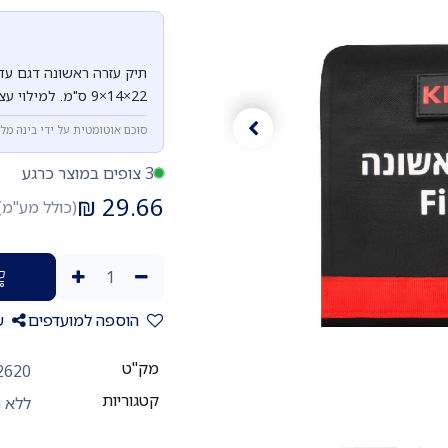
22×14×9 ס"מ. למילוי עצמי לפי דרישה. אחריות 12 חודשים.
סוכם אוטומטית על ידי בינה מל
3 צופים במוצר כרגע
₪
29.66
(כולל מע"מ)
הוספה למועדפים
ש
מק"ט
2620
קטגוריות
ללא 