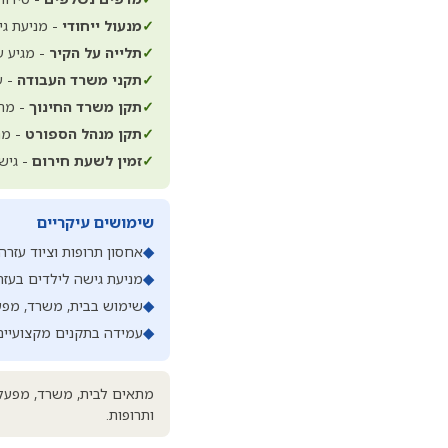
✓
מנעול ייחודי
- מניעת גי
✓
תלייה על הקיר
- מגיע ע
✓
תקני משרד העבודה
- ע
✓
תקן משרד החינוך
- מתא
✓
תקן מנהל הספורט
- מת
✓
זמין לשעת חירום
- גיש
שימושים עיקריים
◆
אחסון תרופות וציוד עזרה
◆
מניעת גישה לילדים בעזר
◆
שימוש בבית, משרד, מפעל
◆
עמידה בתקנים מקצועיים
מתאים לבית, משרד, מפעל, 
ותרופות.