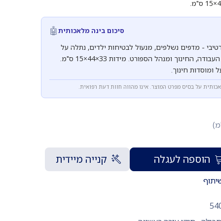
🤖
סיכום בינה מלאכותית
טיבי - מדפים נשלפים, מנעול לבטיחות ילדים, נתלה על
הקיר. עומד בתקני משרד העבודה, החינוך ומנהל הספורט. מידות 33×44×15 ס"מ.
 ומוסדות חינוך.
אכותית על בסיס מפרט המוצר. אינו מהווה חוות דעת רפואית.
מ)
הוספה לעגלה
קנייה מיידית
יתוף
54