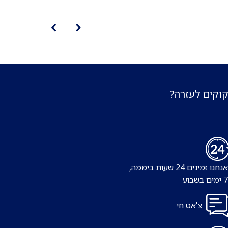
קוקים לעזרה?
נו זמינים 24 שעות ביממה,
צ'אט חי