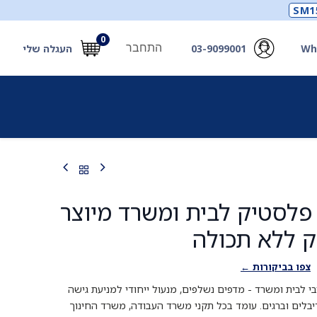
SM1
0
התחבר
Wh
03-9099001
העגלה שלי
תכלים
תכשירים
מחוללי חמצן ואביזרים
חילוץ
 פלסטיק לבית ומשרד מיוצר
ק ללא תכולה
צפו בביקורות ←
י לבית ומשרד - מדפים נשלפים, מנעול ייחודי למניעת גישה
יבלים וברגים. עומד בכל תקני משרד העבודה, משרד החינוך