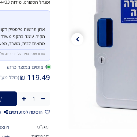
ומנהל הספורט. מידות 33×44×15 ס"מ.
ארון תרופות פלסטיק דקור
מתאים לבית, משרד, מפעל
סוכם אוטומטית על ידי בינה מל
4 צופים במוצר כרגע
₪
119.49
(כולל מע"
הוספה למועדפים
ש
מק"ט
0801
קטגוריות