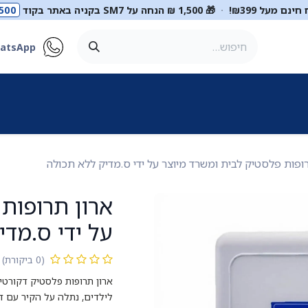
ינם מעל ₪399!
·
🎁 1,500 ₪ הנחה על SM7 בקניה באתר בקוד
500
atsApp
ר
סטטוסקופים
ריהוט רפואי
מכשור רפואי
דיאגנוסטיקה
מ
ופות פלסטיק לבית ומשרד מיוצר על ידי ס.מדיק ללא תכולה
ארון תרופות
על ידי ס.מדי
(0 ביקורת)
ארון תרופות פלסטיק דקורטיב
לילדים, נתלה על הקיר עם ד