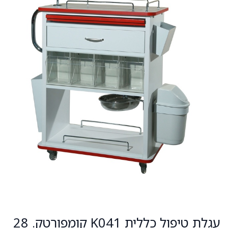
עגלת טיפול כללית K041 קומפורטק. 28