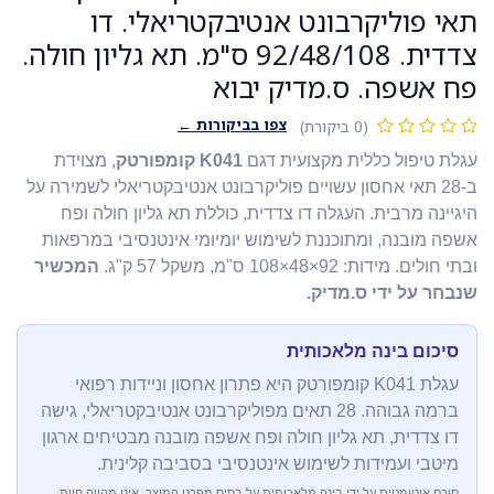
תאי פוליקרבונט אנטיבקטריאלי. דו
צדדית. 92/48/108 ס"מ. תא גליון חולה.
פח אשפה. ס.מדיק יבוא
צפו בביקורות ←
(0 ביקורת)
עגלת טיפול כללית מקצועית דגם
K041 קומפורטק
, מצוידת
ב-28 תאי אחסון עשויים פוליקרבונט אנטיבקטריאלי לשמירה על
היגיינה מרבית. העגלה דו צדדית, כוללת תא גליון חולה ופח
אשפה מובנה, ומתוכננת לשימוש יומיומי אינטנסיבי במרפאות
ובתי חולים. מידות: 92×48×108 ס"מ, משקל 57 ק"ג.
המכשיר
שנבחר על ידי ס.מדיק.
סיכום בינה מלאכותית
עגלת K041 קומפורטק היא פתרון אחסון וניידות רפואי
ברמה גבוהה. 28 תאים מפוליקרבונט אנטיבקטריאלי, גישה
דו צדדית, תא גליון חולה ופח אשפה מובנה מבטיחים ארגון
מיטבי ועמידות לשימוש אינטנסיבי בסביבה קלינית.
סוכם אוטומטית על ידי בינה מלאכותית על בסיס מפרט המוצר. אינו מהווה חוות