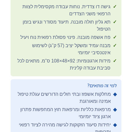
✓
גישה דו צדדית. נוחות עבודה מקסימלית לצוות
הרפואי משני הצדדים
✓
תא גליון חולה מובנה. תיעוד מסודר ונגיש בזמן
הטיפול
✓
פח אשפה מובנה. פינוי פסולת רפואית נוח ויעיל
✓
מבנה עמיד ומשקל יציב (57 ק"ג) לשימוש
אינטנסיבי יומיומי
✓
מידות ארגונומיות: 92×48×108 ס"מ. מתאים לכל
סביבת עבודה קלינית
למי זה מתאים?
◆
מחלקות אשפוז ובתי חולים הדורשים עגלת טיפול
אמינה ומאורגנת
◆
מרפאות כלליות ומרפאות חוץ המחפשות פתרון
ארגון ציוד יומיומי
◆
יחידות סיעוד הזקוקות לגישה מהירה לציוד רפואי
ותרופות