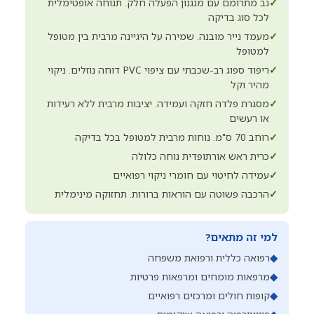
✓
גב מתרומם עם מנגנון הפעלה חלק. תנוחה אופטימלית
לכל סוג בדיקה
✓
מעמד נייר מובנה. שמירה על היגיינה מרבית בין מטופל
למטופל
✓
ריפוד ספוג רב-שכבתי עם ציפוי PVC דוחה נוזלים. ניקוי
מהיר וקל
✓
מסגרת פלדה חזקה ועמידה. יציבות מרבית ללא רעידות
או רעשים
✓
רוחב 70 ס"מ. נוחות מרבית למטופל בכל בדיקה
✓
כרית ראש אורתופדית נוחה כלולה
✓
עמידה לחיטוי עם חומרי ניקוי רפואיים
✓
הרכבה פשוטה עם הוראות ברורות. תחזוקה מינימלית
למי זה מתאים?
◆
רפואה כללית ורפואת משפחה
◆
מרפאות מומחים ומרפאות פרטיות
◆
קופות חולים ומרכזים רפואיים