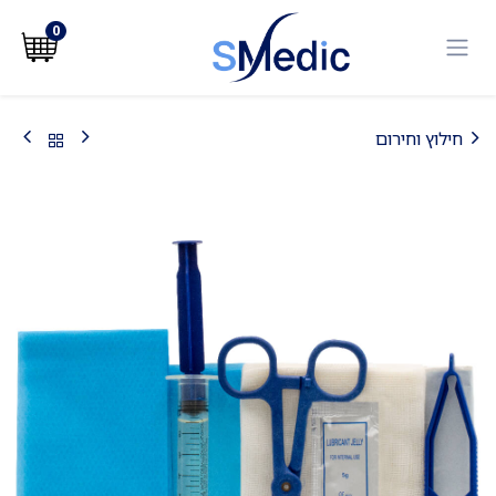
לג לתוכן
0
חילוץ וחירום