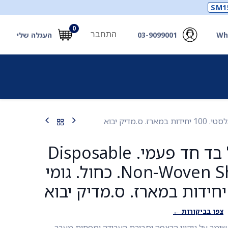
SM1
0
התחבר
Wh
03-9099001
העגלה שלי
תכלים
תכשירים
מחוללי חמצן ואביזרים
חילוץ
כיסוי נעל אל בד חד פעמי. Disposable
Non-Woven Shoe Covers. כחול. גומי
צפו בביקורות ←
 שומר על ניקיון הרצפה וסביבת העבודה ומפחית מעבר