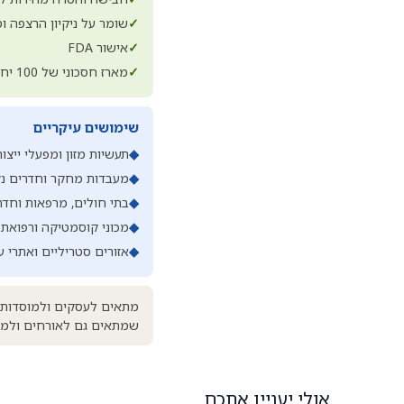
✓
שומר על ניקיון הרצפה ו
✓
אישור FDA
✓
מארז חסכוני של 100 יחידות
שימושים עיקריים
◆
תעשיות מזון ומפעלי ייצור
◆
מעבדות מחקר וחדרים נק
◆
בתי חולים, מרפאות וחדרי
◆
מכוני קוסמטיקה ורפואת 
◆
אזורים סטריליים ואתרי ע
מתאים לעסקים ולמוסדות שזק
שמתאים גם לאורחים ולמבק
אולי יעניין אתכם