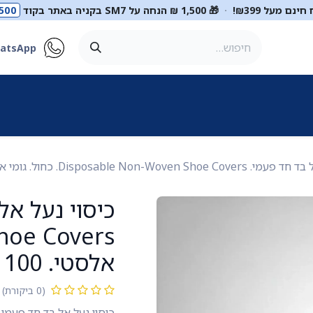
ינם מעל ₪399!
·
🎁 1,500 ₪ הנחה על SM7 בקניה באתר בקוד
500
atsApp
ר
סטטוסקופים
ריהוט רפואי
מכשור רפואי
דיאגנוסטיקה
מ
Disposable. כחול. גומי אלסטי. 100 יחידות במארז. ס.מדיק יבוא
אלסטי. 100 יחידות במארז. ס.מדיק יבוא
(0 ביקורת)
כיסוי נעל אל בד חד פעמי