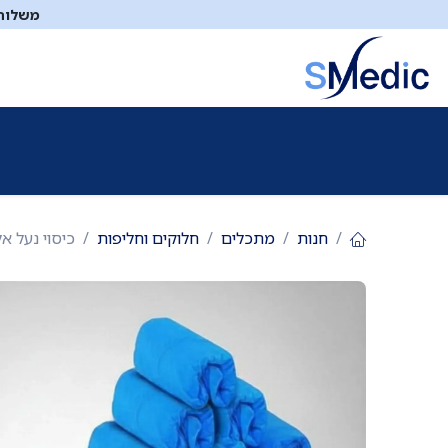
לג לתוכן
משלוח ח
ציוד סיעודי
תיקי עזרה ראשונה
כיבוי אש
דפיברילטו
חנות
מתכלים
חלוקים וחליפות
כיסוי נעל אל בד חד פעמי.  Non-Woven Shoe Covers