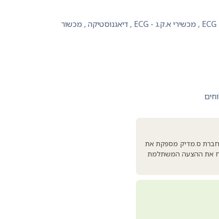
,
מכשירי א.ק.ג - ECG
,
דיאגנוסטיקה
,
מכשור
וחים
נייר א.ק.ג תרמי 80 מ"מ. מארז של 3 יחידות. תואם לדגמי Comen: CM300, H3, H12, CM1200B. חברת ס.מדיק מספקת את
ונשלח את ההצעה המשתלמת