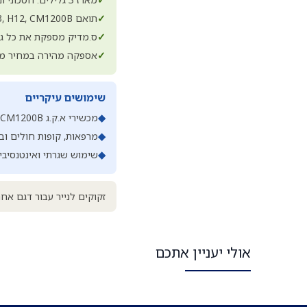
✓
תואם Comen CM300, H3, H12, CM1200B
✓
ס.מדיק מספקת את כל גד
✓
אספקה מהירה במחיר 
שימושים עיקריים
◆
מכשירי א.ק.ג Comen CM300, H3, H12, CM1200B
◆
מרפאות, קופות חולים וב
◆
שימוש שגרתי ואינטנסיבי
זקוקים לנייר עבור דגם אח
אולי יעניין אתכם