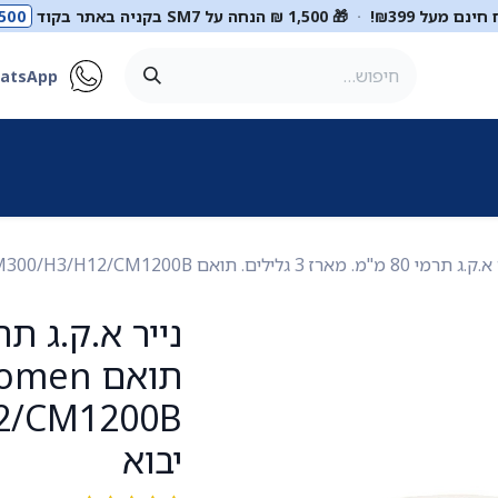
ינם מעל ₪399!
·
🎁 1,500 ₪ הנחה על SM7 בקניה באתר בקוד
500
atsApp
ר
סטטוסקופים
ריהוט רפואי
מכשור רפואי
דיאגנוסטיקה
מ
 מ"מ. מארז 3 גלילים. תואם Comen CM300/H3/H12/CM1200B. ס.מדיק יבוא
תואם men
יבוא