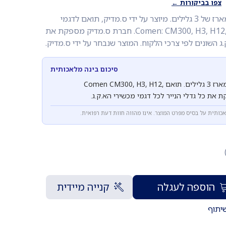
צפו בביקורות ←
נייר א.ק.ג תרמי 80 מ"מ. מארז של 3 גלילים. מיוצר על ידי ס.מדיק, תואם לדגמי
מכשירי א.ק.ג Comen: CM300, H3, H12, CM1200B. חברת ס.מדיק מספקת את
.ג השונים לפי צרכי הלקוח. המוצר שנבחר על ידי ס.מדיק.
סיכום בינה מלאכותית
נייר א.ק.ג תרמי 80 מ"מ, מארז 3 גלילים. תואם Comen CM300, H3, H12,
אכותית על בסיס מפרט המוצר. אינו מהווה חוות דעת רפואית.
הוספה לעגלה
קנייה מיידית
יתוף