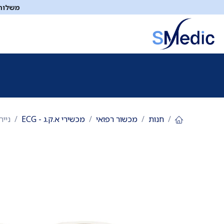
לג לתוכן
משלוח ח
ציוד סיעודי
תיקי עזרה ראשונה
כיבוי אש
דפיברילטו
חנות
מכשור רפואי
מכשירי א.ק.ג - ECG
נייר א.ק.ג תרמי 80