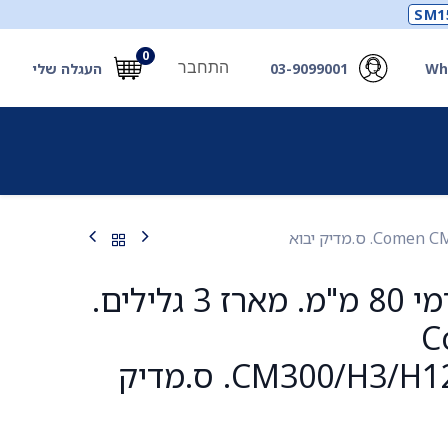
SM1
0
התחבר
Wh
03-9099001
העגלה שלי
תכלים
תכשירים
מחוללי חמצן ואביזרים
חילוץ
נייר א.ק.ג תרמי 80 מ"מ. מארז 3 גלילים.
Co
CM300/H3/H12/CM1200B. ס.מדיק