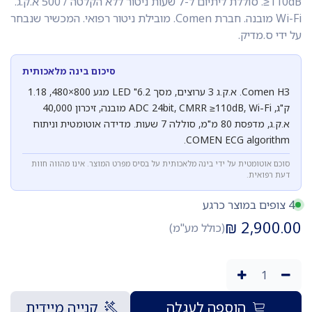
≥110dB. סוללת ליתיום ל-7 שעות ניטור ללא הקלטה / 500 א.ק.ג.
Wi-Fi מובנה. חברת Comen. מובילת ניטור רפואי. המכשיר שנבחר
על ידי ס.מדיק.
סיכום בינה מלאכותית
Comen H3. א.ק.ג 3 ערוצים, מסך 6.2" LED מגע 800×480, 1.18
ק"ג, ADC 24bit, CMRR ≥110dB, Wi-Fi מובנה, זיכרון 40,000
א.ק.ג, מדפסת 80 מ"מ, סוללה 7 שעות. מדידה אוטומטית וניתוח
COMEN ECG algorithm.
סוכם אוטומטית על ידי בינה מלאכותית על בסיס מפרט המוצר. אינו מהווה חוות
דעת רפואית.
4 צופים במוצר כרגע
₪
2,900.00
(כולל מע"מ)
הוספה לעגלה
קנייה מיידית