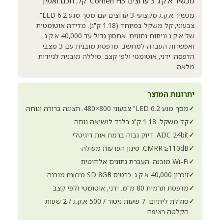
מכשיר א.ק.ג 3 ערוצים Comen H3. קל, חכם ואמין
מכשיר א.ק.ג מקצועי 3 ערוצים עם מסך מגע LED 6.2"
צבעוני, קל משקל במיוחד (1.18 ק"ג). מדידה אוטומטית
של א.ק.ג וניתוח נתונים. אחסון גדול עד 40,000 א.ק.ג
ואפשרות העברה למחשב. מדפסת מובנית עם 3 מצבי
הדפסה: ידני, אוטומטי ולפי קצב. סוללה מובנית לניידות
מלאה.
יתרונות המוצר
✓
מסך מגע LED 6.2" צבעוני 800×480. תצוגה ברורה ונוחה
✓
קל משקל. 1.18 ק"ג בלבד לנשיאה נוחה
✓
ADC 24bit. דיוק גבוה ברמת אות דיגיטלי
✓
CMRR ≥110dB. סינון הפרעות מעולה
✓
Wi-Fi מובנה. העברת נתונים אלחוטית
✓
זיכרון 40,000 א.ק.ג. כרטיס micro SD 8GB מובנה
✓
מדפסת תרמית 80 מ"מ. ידני, אוטומטי ולפי קצב
✓
סוללת ליתיום. 7 שעות ניטור / 500 א.ק.ג / 2 שעות
הקלטה רציפה