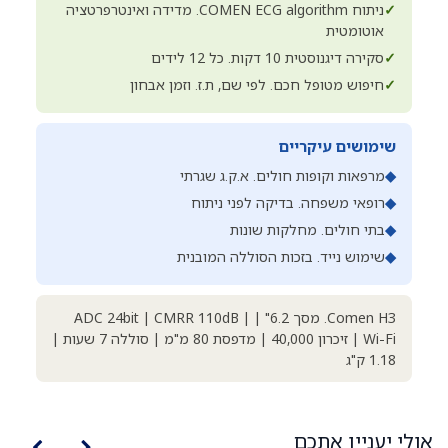
✓
ניתוח COMEN ECG algorithm. מדידה ואינטרפרטציה
אוטומטית
✓
סקירה דיגנוסטית 10 דקות. כל 12 לידים
✓
חיפוש מטופל חכם. לפי שם, ת.ז. וזמן אבחון
שימושים עיקריים
◆
מרפאות וקופות חולים. א.ק.ג שגרתי
◆
רופאי משפחה. בדיקה לפני ניתוח
◆
בתי חולים. מחלקות שונות
◆
שימוש נייד. בזכות הסוללה המובנית
Comen H3. מסך 6.2" | ADC 24bit | CMRR 110dB |
Wi-Fi | זיכרון 40,000 | מדפסת 80 מ"מ | סוללה 7 שעות |
1.18 ק"ג
אולי יעניין אתכם