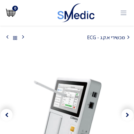
לג לתוכן
0
מכשירי א.ק.ג - ECG