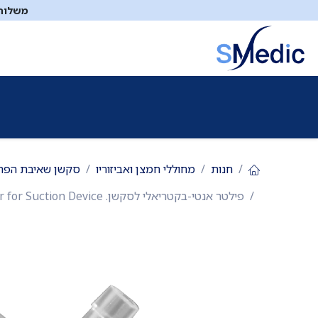
לג לתוכן
משלוח ח
ציוד סיעודי
תיקי עזרה ראשונה
כיבוי אש
דפיברילטו
חנות
מחוללי חמצן ואביזוריו
סקשן שאיבת הפר
פילטר אנטי-בקטריאלי לסקשן. Anti-Bacterial Filter for Suction Device. להחלפה במכשיר סקשן. הגנה על המטופל, הצוות והמכשיר. חד-פעמי. ס.מדיק יבוא