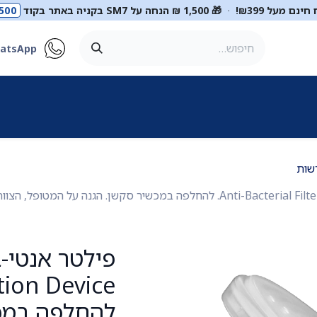
ינם מעל ₪399!
·
🎁 1,500 ₪ הנחה על SM7 בקניה באתר בקוד
500
atsApp
ר
סטטוסקופים
ריהוט רפואי
מכשור רפואי
דיאגנוסטיקה
מ
שות
להחלפה במכש