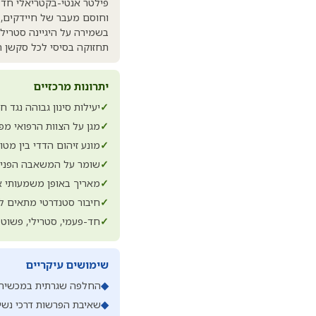
פילטר אנטי-בקטריאלי חד-
וחוסם מעבר של חיידקים, 
בשמירה על היגיינה סטריל
תחזוקה בסיסי לכל סקשן רפ
יתרונות מרכזיים
✓
יעילות סינון גבוהה נגד ח
✓
מגן על הצוות הרפואי מ
✓
מונע זיהום הדדי בין מטופלים (tamination
✓
שומר על המשאבה הפנימ
✓
מאריך באופן משמעותי א
✓
חיבור סטנדרטי מתאים ל
✓
חד-פעמי, סטרילי, פשוט
שימושים עיקריים
◆
החלפה שגרתית במכשירי 
◆
שאיבת הפרשות דרכי נשימ