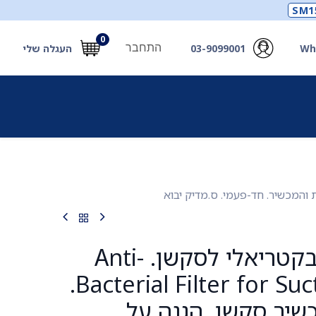
SM1
0
התחבר
Wh
03-9099001
העגלה שלי
תכלים
תכשירים
מחוללי חמצן ואביזרים
חילוץ
פילטר אנטי-בקטריאלי לסקשן. Anti-
Bacterial Filter for Suction Device.
יר סקשן. הגנה על