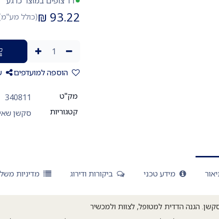
11 צופים במוצר כרגע
₪
93.22
(כולל מע"מ)
הוספה למועדפים
ש
מק"ט
340811
קטגוריות
סקשן שאי
אור
מידע טכני
ביקורות ודירוג
מדיניות משל
קשן. הגנה הדדית למטופל, לצוות ולמכשיר