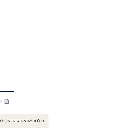
תי
פילטר אנטי-בקטריאלי לס