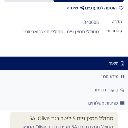
הוספה למועדפים
שיתוף
מק"ט
340605
קטגוריות
מחוללי חמצן נייח
,
מחוללי חמצן ואביזוריו
תיאור
מידע טכני
ביקורות ודירוג
מדיניות משלוחים
מחולל חמצן נייח 5 ליטר דגם 5A. Olive
מחולל חמצן מדגם 5A מבית חברת Olive מספק