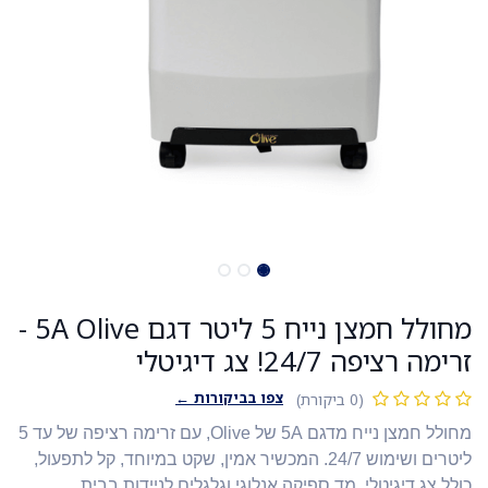
מחולל חמצן נייח 5 ליטר דגם 5A Olive -
זרימה רציפה 24/7! צג דיגיטלי
צפו בביקורות ←
(0 ביקורת)
מחולל חמצן נייח מדגם 5A של Olive, עם זרימה רציפה של עד 5
ליטרים ושימוש 24/7. המכשיר אמין, שקט במיוחד, קל לתפעול,
כולל צג דיגיטלי, מד ספיקה אנלוגי וגלגלים לניידות בבית.