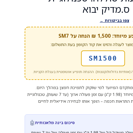
צפו בביקורות ←
 1,500 ₪ הנחה על SM7
וצר לעגלה והזינו את קוד הקופון בעת התשלום:
SM1500
 (אותיות גדולות/קטנות). ההנחה תופיע אוטומטית בעגלת הקניות.
יד מתקדם המיועד למי שזקוק לתמיכת חמצן במהלך היום.
שילוב נדיר של משקל קל במיוחד (1.98 ק"ג) עם זמן פעולה ארוך (עד 7 שעות), טכנולוגיית
ת ומערכת התראות חכמה – הופך אותו לבחירה אידיאלית לחיים
🤖
סיכום בינה מלאכותית
מחולל חמצן נייד SM7 משלב משקל קל של 1.98 ק"ג עם זמן פעולה של עד 7 שעות