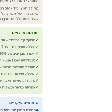
החופש לנשום. בכל מקום.
מחול
לאחד ממחוללי החמצן הני
יתרונות מרכזיים
✓
משקל קל במיוחד – 1.98 ק"ג בלבד, נוח לנשיאה בתיק או על הכתף
✓
סוללה עוצמתית – עד 7 שעות עבודה ללא טעינה (דרגה 1)
✓
ריכוז חמצן יציב של 90% עד 96% בכל 6 דרגות הזרימה
✓
טכנולוגיית Pulse Flow חכמה – מספקת חמצן בדיוק בזמן השאיפה ושומרת על חיי הסוללה
✓
מערכת התראות חכמה – ר
✓
הפעלה פשוטה בלחיצת כפ
✓
כולל תיק נשיאה ואביזרי
✓
אחריות מלאה ומשלוח מ
שימושים עיקריים
◆
תמיכת חמצן יומיומית מח