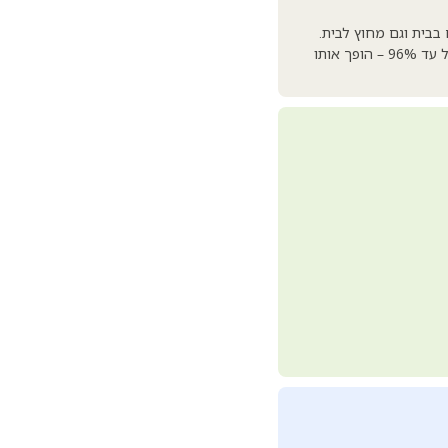
גם בבית וגם מחוץ לבית.
שילוב נדיר של משקל קל במיוחד – 1.98 ק"ג בלבד, זמן פעולה של עד 7 שעות על סוללה וריכוז חמצן של עד 96% – הופך אותו