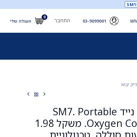
SM1
0
התחבר
Wh
03-9099001
העגלה שלי
תכלים
תכשירים
מחוללי חמצן ואביזרים
חילוץ
מחולל חמצן נייד SM7. Portable
Oxygen Concentrator. משקל 1.98
 עד 7 שעות סוללה. טכנולוגיית