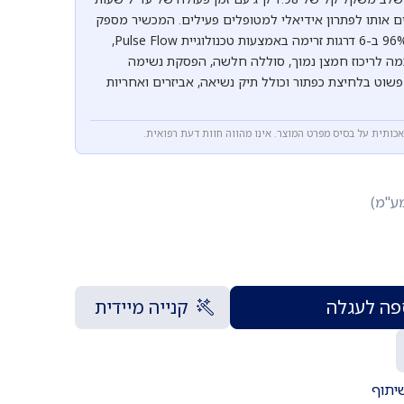
ים אותו לפתרון אידיאלי למטופלים פעילים. המכשיר מספק
ריכוז חמצן של 90% עד 96% ב-6 דרגות זרימה באמצעות טכנולוגיית Pulse Flow,
ה לריכוז חמצן נמוך, סוללה חלשה, הפסקת נשימה
שוט בלחיצת כפתור וכולל תיק נשיאה, אביזרים ואחריות
אכותית על בסיס מפרט המוצר. אינו מהווה חוות דעת רפואית.
מע"מ)
ה לעגלה
קנייה מיידית
יתוף