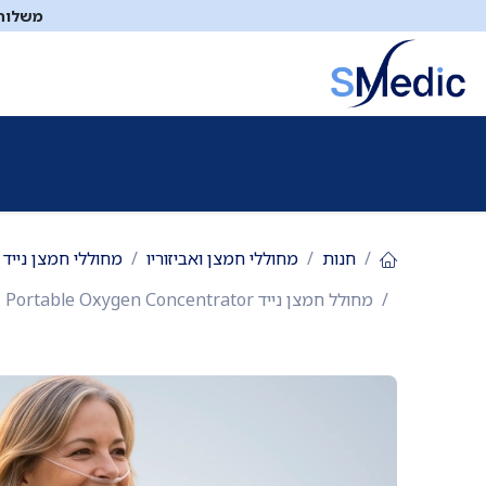
לג לתוכן
משלוח ח
ציוד סיעודי
תיקי עזרה ראשונה
כיבוי אש
דפיברילטו
חנות
מחוללי חמצן ואביזוריו
מחוללי חמצן נייד
מחולל חמצן נייד SM7. Portable Oxygen Concentrator. משקל 1.98 ק"ג. עד 7 שעות סוללה. טכנולוגיית Pulse Flow. ס.מדיק יבוא