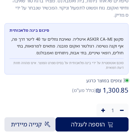
טיפולים שלאחר ניתוח, בית ואמבולנס. מצויד ברגולטור שאיבה
וחיווי ואקום. נוח ופשוט לתפעול וניקוי. המכשיר שנבחר על ידי
ס.מדיק.
סיכום בינה מלאכותית
סקשן ASKIR CA-MI איטליה. שאיבת נוזלים עד 40 ליטר דרך פה,
אף וקנה נשימה. רגולטור ואקום מובנה. מתאים למרפאות, בתי
חולים, רופאי שיניים, בתי אבות, ניתוחים ואמבולנס.
סוכם אוטומטית על ידי בינה מלאכותית על בסיס מפרט המוצר. אינו מהווה חוות
דעת רפואית.
3 צופים במוצר כרגע
₪
1,300.85
(כולל מע"מ)
הוספה לעגלה
קנייה מיידית