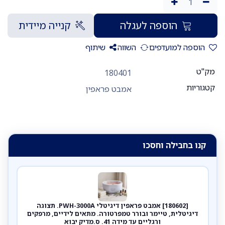
הוספה לעגלה
קנייה מיידית
הוספה למועדפים
השווה
שיתוף
מק"ט
180401
קטגוריות
אמבט פראפין
קנו בחבילה וחסכו
[180602] אמבט פראפין דיגיטלי PWH-3000A. תצוגה
דיגיטלית, טיימר ובורר טמפרטורה. מתאים לידיים, מרפקים
ורגליים עד מידה 41. ס.מדיק יבוא