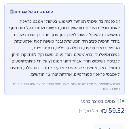
🤖
סיכום בינה מלאכותית
זוג כפפות בד איכותי המיועד לשימוש בטיפולי אמבט פראפין.
לאחר טבילת הידיים בפראפין החם, הכפפות שומרות על חום הגוף
ומאפשרות לטיפול לפעול לאורך זמן ארוך יותר. הן יוצרות שכבת
בידוד תרמית סביב היד המטופלת ובכך משפרות את אפקטיביות
הטיפול בכאבי פרקים, בתעלה קרפלית, בטריגר פינגר,
בפיברומיאלגיה ובראומטיזם. הבד נעים, נושם וקל לתחזוקה, וניתן
לכביסה לשימוש חוזר. אביזר חיוני המומלץ על ידי פיזיותרפיסטים
ומטפלי כאב, מתאים לשימוש ביתי וקליני. נמכר כזוג שלם, מתאים
לאמבטי פראפין סטנדרטיים. אחריות יצרן 12 חודשים.
סוכם אוטומטית על ידי בינה מלאכותית על בסיס מפרט המוצר. אינו מהווה חוות
דעת רפואית.
11 צופים במוצר כרגע
₪
59.32
(כולל מע"מ)