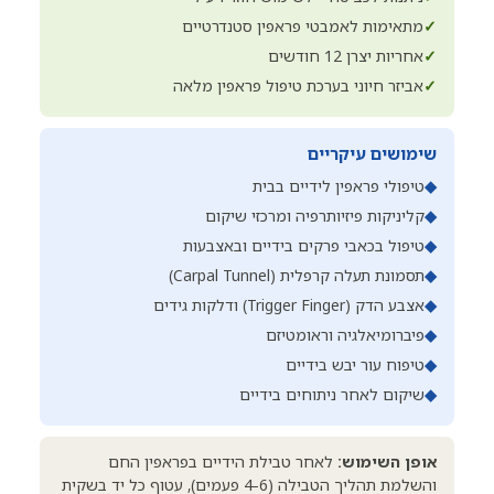
✓
מתאימות לאמבטי פראפין סטנדרטיים
✓
אחריות יצרן 12 חודשים
✓
אביזר חיוני בערכת טיפול פראפין מלאה
שימושים עיקריים
◆
טיפולי פראפין לידיים בבית
◆
קליניקות פיזיותרפיה ומרכזי שיקום
◆
טיפול בכאבי פרקים בידיים ובאצבעות
◆
תסמונת תעלה קרפלית (Carpal Tunnel)
◆
אצבע הדק (Trigger Finger) ודלקות גידים
◆
פיברומיאלגיה וראומטיזם
◆
טיפוח עור יבש בידיים
◆
שיקום לאחר ניתוחים בידיים
אופן השימוש:
לאחר טבילת הידיים בפראפין החם
והשלמת תהליך הטבילה (4-6 פעמים), עטוף כל יד בשקית