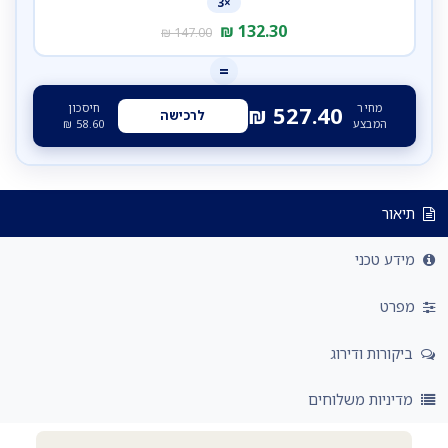
×3
₪
132.30
₪
147.00
=
מחיר
חיסכון
₪
527.40
לרכישה
המבצע
58.60
₪
תיאור
מידע טכני
מפרט
ביקורות ודירוג
מדיניות משלוחים