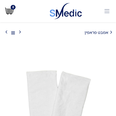
לג לתוכן
0
אמבט פראפין