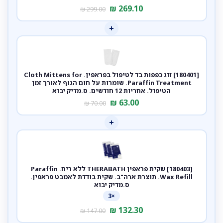
₪
269.10
₪
299.00
+
[180401] זוג כפפות בד לטיפול בפראפין. Cloth Mittens for
Paraffin Treatment. שומרות על חום הגוף לאורך זמן
הטיפול. אחריות 12 חודשים. ס.מדיק יבוא
₪
63.00
₪
70.00
+
[180403] שקית פראפין THERABATH ללא ריח. Paraffin
Wax Refill. תוצרת ארה"ב. שקית בודדת לאמבט פראפין.
ס.מדיק יבוא
×3
₪
132.30
₪
147.00