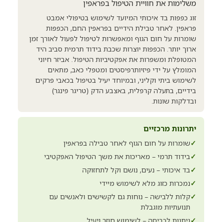
משלימות את חוויית הטיפול בפראפין
זוג כפפות בד איכותי המיועד לשימוש בטיפולי אמבט
פראפין. לאחר טבילת הידיים בפראפין החם, הכפפות
שומרות על חום הגוף ומאפשרות לטיפול לפעול לאורך זמן
ארוך יותר. הכפפות יוצרות שכבת בידוד תרמית סביב היד
המטופלת ומשפרות את אפקטיביות הטיפול. אביזר חיוני
המומלץ על ידי פיזיותרפיסטים ומטפלי כאב, מתאים
לשימוש ביתי וקליני, ובמיוחד יעיל בטיפול בכאבי פרקים
בידיים, בתעלה קרפלית, באצבע הדק (טריגר פינגר)
ובדלקות שונות.
יתרונות מרכזיים
✓
שומרות על חום הגוף לאחר טבילה בפראפין
✓
בידוד תרמי – מאריכות את משך הטיפול האפקטיבי
✓
בד איכותי – נעים, נושם וקל לתחזוקה
✓
נמכרות כזוג מלא לשימוש מיידי
✓
קלות ללבישה – נוחות גם לקשישים ולאנשים עם
תנועתיות מוגבלת
✓
ניתנות לכביסה – לשימוש חוזר ויעיל