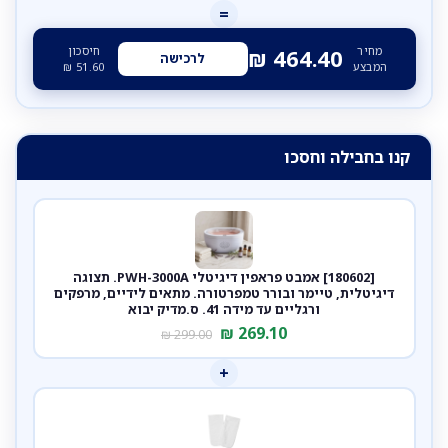
=
מחיר
חיסכון
₪
464.40
לרכישה
המבצע
51.60
₪
קנו בחבילה וחסכו
[180602] אמבט פראפין דיגיטלי PWH-3000A. תצוגה
דיגיטלית, טיימר ובורר טמפרטורה. מתאים לידיים, מרפקים
ורגליים עד מידה 41. ס.מדיק יבוא
₪
269.10
₪
299.00
+