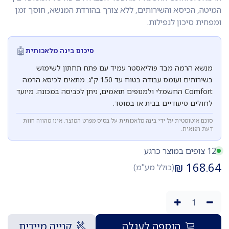
המיטה, הכיסא והשירותים, ללא צורך בהורדת המנשא, חוסך זמן
ומפחית סיכון לנפילות.
🤖
סיכום בינה מלאכותית
מנשא הרמה מבד פוליאסטר עמיד עם פתח תחתון לשימוש
בשירותים ועומס עבודה בטוח עד 150 ק"ג. מתאים לכיסא הרמה
Comfort החשמלי ולמנופים תואמים, ניתן לכביסה במכונה. מיועד
לחולים סיעודיים בבית או במוסד.
סוכם אוטומטית על ידי בינה מלאכותית על בסיס מפרט המוצר. אינו מהווה חוות
דעת רפואית.
12 צופים במוצר כרגע
₪
168.64
(כולל מע"מ)
הוספה לעגלה
קנייה מיידית