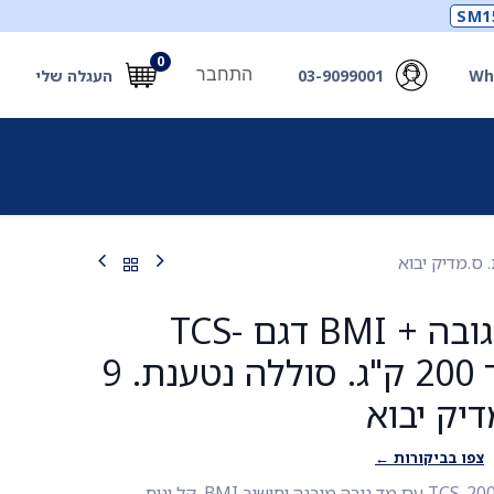
SM1
0
התחבר
Wh
03-9099001
העגלה שלי
תכלים
תכשירים
מחוללי חמצן ואביזרים
חילוץ
משקל + מד גובה + BMI דגם TCS-
200MLA. עד 200 ק"ג. סוללה נטענת. 9
דיק יבוא
צפו בביקורות ←
משקל אדם מקצועי TCS-200MLA עם מד גובה מובנה וחישוב BMI. קל ונוח