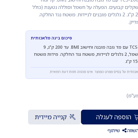
יכרונות לנשקלים קבועים. הפעלה על חשמל וסוללה נטענת (כולל
שנאי). כושר שקילה עד 200 ק"ג. 2 גלגלים מובנים לניידות. משטח נגד החלקה.
דיק.
סיכום בינה מלאכותית
משקל מקצועי TCS-200MLA עם מד גובה מובנה וחישוב BMI. עד 200 ק"ג, 9
זיכרונות, סוללה נטענת וחשמל, 2 גלגלים לניידות, משטח נגד החלקה. מידות משטח
אכותית על בסיס מפרט המוצר. אינו מהווה חוות דעת רפואית.
מע"מ)
הוספה לעגלה
קנייה מיידית
שווה
שיתוף