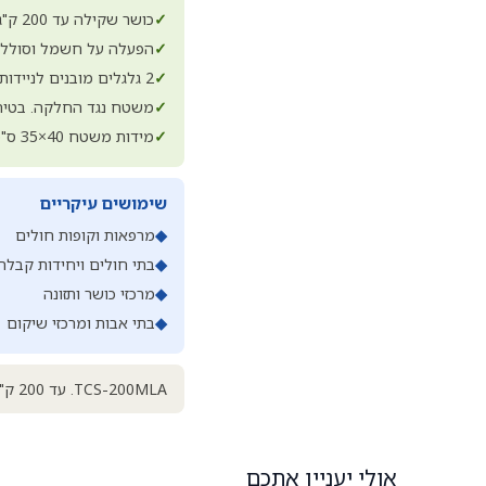
✓
כושר שקילה עד 200 ק"ג
✓
הפעלה על חשמל וסוללה 
✓
2 גלגלים מובנים לניידות קלה
✓
משטח נגד החלקה. בטיח
✓
מידות משטח 40×35 ס"מ. רחב ונוח
שימושים עיקריים
◆
מרפאות וקופות חולים
◆
בתי חולים ויחידות קבלה
◆
מרכזי כושר ותזונה
◆
בתי אבות ומרכזי שיקום
TCS-200MLA. עד 200 ק"ג | מד גובה מובנה | חישוב BMI | 9 זיכרונות | 40×35 ס"מ | 15 ק"ג | סוללה נטענת + חשמל
אולי יעניין אתכם