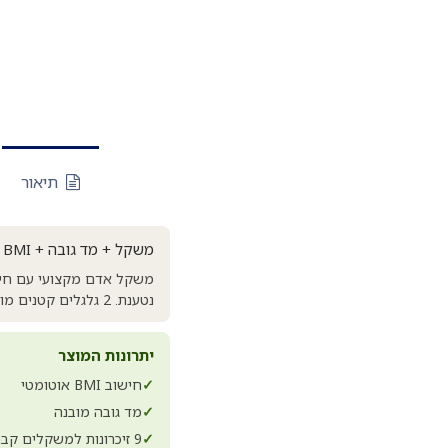
תיאור
משקל + מד גובה + BMI דגם TCS-200MLA. פתרון שלם במכשיר אחד
נטענת. 2 גלגלים קטנים מובנים לניידות. מידות משטח 40×35 ס"מ, משקל כללי 15 ק"ג.
יתרונות המוצר
✓
חישוב BMI אוטומטי
✓
מד גובה מובנה
✓
9 זיכרונות למשקלים קבועים