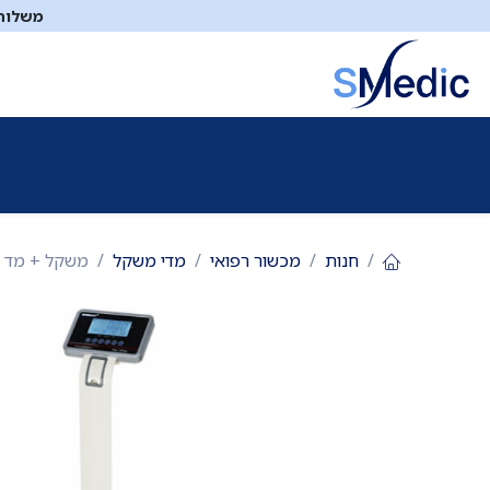
לג לתוכן
משלוח ח
ציוד סיעודי
תיקי עזרה ראשונה
כיבוי אש
דפיברילטו
חנות
מכשור רפואי
מדי משקל
משקל + מד גובה + BMI דגם TCS-200MLA. עד 200 ק"ג. סוללה