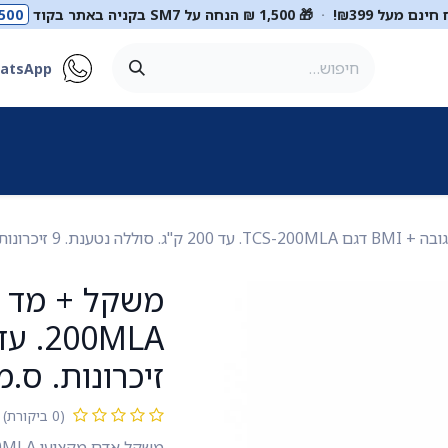
ינם מעל ₪399!
·
🎁 1,500 ₪ הנחה על SM7 בקניה באתר בקוד
500
atsApp
ר
סטטוסקופים
ריהוט רפואי
מכשור רפואי
דיאגנוסטיקה
מ
 נטענת. 9 זיכרונות. ס.מדיק יבוא
זיכרונות. ס.מ
(0 ביקורת)