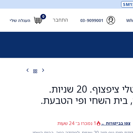
SM1
0
התחבר
Wh
03-9099001
העגלה שלי
תכלים
תכשירים
מחוללי חמצן ואביזרים
חילוץ
מד חום דיגיטלי ציפצוף. 20 שניות.
 בית השחי ופי הטבעת.
1 נמכרו ב־ 24 שעות
צפו בביקורות ←
מד חום דיגיטלי ציפצוף. מדידת חום גוף תוך 20 שניות. למדידה בפה, בבית השחי