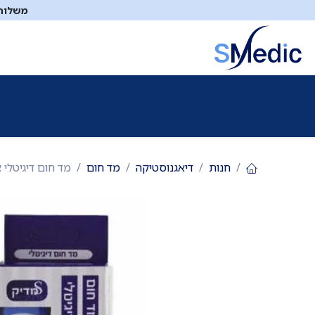
לג לתוכן
משלוח ח
ציוד סיעודי
תיקי עזרה ראשונה
כיבוי אש
דפיברילטו
חנות
דיאגנוסטיקה
מד חום
מד חום דיגיטלי ציפצוף. 20 שניות. למדידה בפה, בית הש