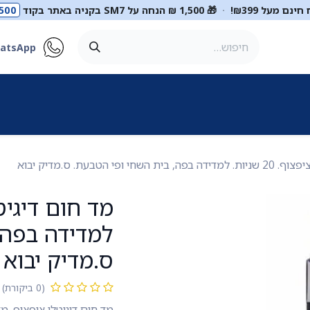
ינם מעל ₪399!
·
🎁 1,500 ₪ הנחה על SM7 בקניה באתר בקוד
500
atsApp
ר
סטטוסקופים
ריהוט רפואי
מכשור רפואי
דיאגנוסטיקה
מ
חי ופי הטבעת. ס.מדיק יבוא
למדידה בפה,
ס.מדיק יבוא
(0 ביקורת)