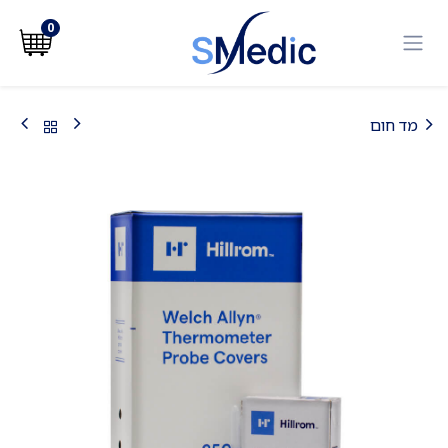
לג לתוכן
0
מד חום