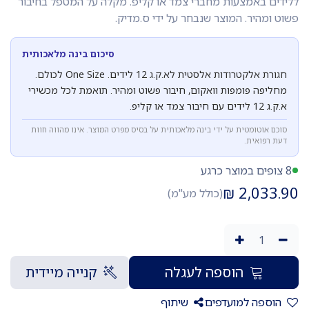
ללידים באמצעות מחברי צמד או קליפ. מקלה על המטפל בחיבור
פשוט ומהיר. המוצר שנבחר על ידי ס.מדיק.
סיכום בינה מלאכותית
חגורת אלקטרודות אלסטית לא.ק.ג 12 לידים. One Size לכולם.
מחליפה פומפות וואקום, חיבור פשוט ומהיר. תואמת לכל מכשירי
א.ק.ג 12 לידים עם חיבור צמד או קליפ.
סוכם אוטומטית על ידי בינה מלאכותית על בסיס מפרט המוצר. אינו מהווה חוות
דעת רפואית.
8 צופים במוצר כרגע
₪
2,033.90
(כולל מע"מ)
הוספה לעגלה
קנייה מיידית
הוספה למועדפים
שיתוף