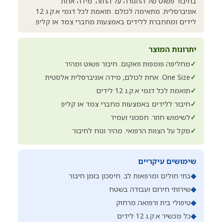
בחיבור פשוט של החגורה על החזה. מידה אחת
אוניברסלית. מתאימה לכולם. תואמת לכל דגמי א.ק.ג 12
לידים ומתחברת ללידים באמצעות מחברי צמד או קליפ.
יתרונות המוצר
✓
מחליפה פומפות וואקום. חיבור פשוט ומהיר
✓
One Size. אחת לכולם, מידה אוניברסלית אלסטית
✓
תואמת לכל דגמי א.ק.ג 12 לידים
✓
חיבור ללידים באמצעות מחברי צמד או קליפ
✓
לשימוש חוזר. חסכוני ועמיד
✓
מקל על הצוות הרפואי. מהיר ונוח לחיבור
שימושים עיקריים
◆
בתי חולים ומרפאות לב. חיסכון בזמן חיבור
◆
שירותי חירום ועבודה בשטח
◆
טיפולי בית ורפואה מרחוק
◆
כל מכשיר א.ק.ג 12 לידים