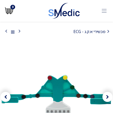
לג לתוכן
0
מכשירי א.ק.ג - ECG