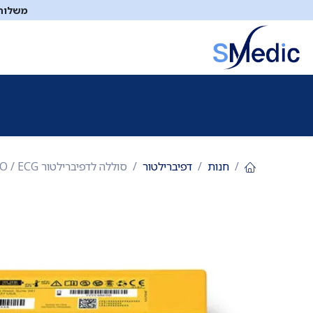
לג לתוכן
משלוח ח
ציוד סיעודי
תיקי עזרה ראשונה
כיבוי אש
דפיברילטו
חנות
דפיברילטור
סוללה לדפיברילטור Defibtech PRO / ECG. ס.מדיק יבוא