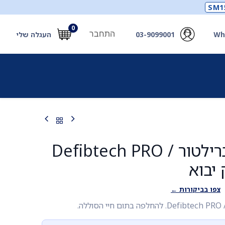
SM1
0
התחבר
Wh
03-9099001
העגלה שלי
תכלים
תכשירים
מחוללי חמצן ואביזרים
חילוץ
סוללה לדפיברילטור Defibtech PRO /
צפו בביקורות ←