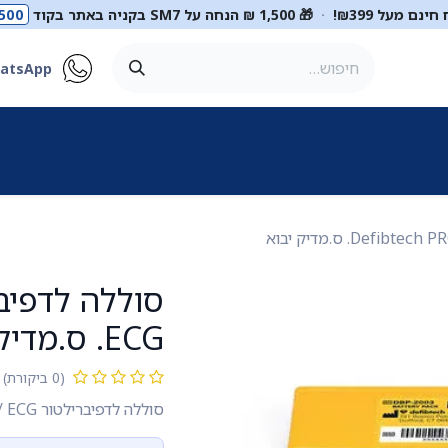
ינם מעל ₪399!
·
🎁 1,500 ₪ הנחה על SM7 בקניה באתר בקוד
500
atsApp
ר
סטטוסקופים
ריהוט רפואי
מכשור רפואי
דיאגנוסטיקה
מ
ECG. ס.מדיק יבוא
(0 ביקורת)
סוללה לדפיברילטור Defibtech PRO / ECG. להחלפה בתום חיי הסוללה.