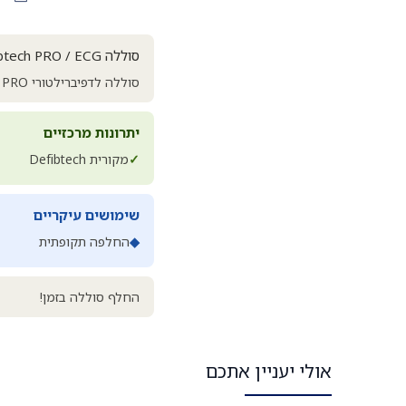
סוללה Defibtech PRO / ECG
סוללה לדפיברילטורי Defibtech PRO ו-ECG.
יתרונות מרכזיים
✓
מקורית Defibtech
שימושים עיקריים
◆
החלפה תקופתית
החלף סוללה בזמן!
אולי יעניין אתכם