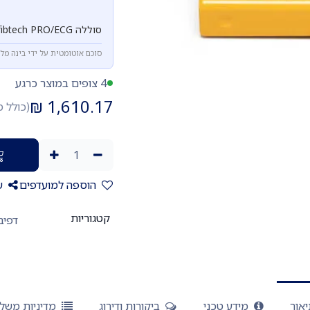
סוללה Defibtech PRO/ECG. חובה להחליף בתום חיי השירות.
סוכם אוטומטית על ידי בינה מל
4 צופים במוצר כרגע
₪
1,610.17
(כולל 
הוספה למועדפים
ש
קטגוריות
דפיב
אור
מידע טכני
ביקורות ודירוג
מדיניות משל