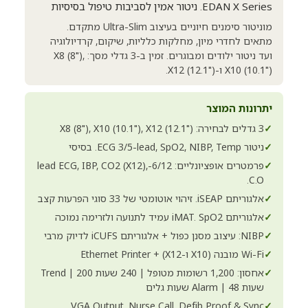
EDAN X Series. ניטור אמין לסביבות טיפול בסיסיות
מוניטור סימנים חיוניים בעיצוב Ultra-Slim מתקדם.
מתאים לחדרי מיון, מחלקות כלליות, שיקום, קרדיולוגיה
ועד ניטור ילודים ומבוגרים. זמין ב-3 גדלי מסך: X8 (8"),
X10 (10.1") ו-X12 (12.1").
יתרונות המוצר
✓
3 גדלים לבחירה: X8 (8"), X10 (10.1"), X12 (12.1")
✓
ניטור ECG 3/5-lead, SpO2, NIBP, Temp. בסיסי
✓
פרמטרים אופציונליים: 6/12-lead ECG, IBP, CO2 (X12),
C.O.
✓
אלגוריתם iSEAP. זיהוי אוטומטי של 33 סוגי הפרעות קצב
✓
אלגוריתם iMAT. SpO2 עמיד לתנועה ולזרימה נמוכה
✓
NIBP: עיצוב מסנן כפול + אלגוריתם iCUFS לדיוק מרבי
✓
Wi-Fi מובנה (X10 ו-X12) + Ethernet Printer
✓
אחסון: 1,200 רשומות מטופל | 240 שעות Trend | 200
שעות Alarm | 48 שעות גלים
VGA Output, Nurse Call, Defib Proof & Sync
✓