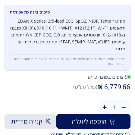
סיכום בינה מלאכותית
מוניטור EDAN X Series. 3/5-lead ECG, SpO2, NIBP, Temp.
וריאנטים: X8 (8"), X10 (10.1", +Wi-Fi), X12 (12.1"). Wi-Fi מובנה
ב-X10 ו-X12. פרמטרים אופציונליים: IBP, CO2, C.O. אלגוריתמים
קנייניים: iSEAP, SEMIP, iMAT, iCUFS. תמיכה מנבדק ילוד ועד
מבוגר.
סוכם אוטומטית על ידי בינה מלאכותית על בסיס מפרט המוצר. אינו מהווה חוות
דעת רפואית.
5 צופים במוצר כרגע
₪
6,779.66
(כולל מע"מ)
הוספה לעגלה
קנייה מיידית
הוספה למועדפים
השווה
שיתוף