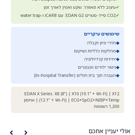
✓
עיצוב ללא מאוורר. שקט ואמין לאורך זמן
✓
CO2 סייד-סטרים EDAN G2. עם iCARB ו-water trap
שימושים עיקריים
◆
חדרי מיון וקבלה
◆
מחלקות כלליות ושיקום
◆
יחידות קרדיולוגיה
◆
ניטור ילודים ומבוגרים
◆
העברה תוך בית חולים (In-hospital Transfer)
EDAN X Series. X8 (8") | X10 (10.1" + Wi-Fi) | X12
(12.1" + Wi-Fi) | ECG+SpO2+NIBP+Temp | אחסון
1,200 רשומות
אולי יעניין אתכם