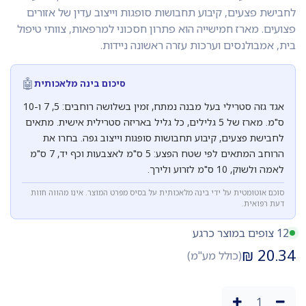
לחבישת פצעים, קיבוע תחבושות סופגות וייצוב עדין של אזורים
פצועים. מארז חמישייה הוא פתרון חסכוני למרפאות, צוותי טיפול
בית, אמבולנסים וערכות עזרה ראשונה ניידות.
🤖
סיכום בינה מלאכותית
אגד גזה סטרילי בעל מבנה נמתח, זמין בשלושה רוחבים: 5, 7 ו-10
ס"מ. מארז של 5 גלילים, כל גליל באריזה סטרילית אישית. מתאים
לחבישת פצעים, קיבוע תחבושות סופגות וייצוב גפה. בחרו את
הרוחב המתאים לפי שטח הפצע: 5 ס"מ לאצבעות וכף יד, 7 ס"מ
לאמה ולשוק, 10 ס"מ לזרוע ולירך.
סוכם אוטומטית על ידי בינה מלאכותית על בסיס מפרט המוצר. אינו מהווה חוות
דעת רפואית.
12 צופים במוצר כרגע
₪
20.34
(כולל מע"מ)