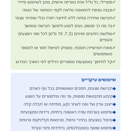
✓
סטרילי, כל גליל ארוז באריזה אישית, מוכן לשימוש מיידי
✓
מבנה נמתח להתאמה מלאה לקווי המתאר של הגפה
✓
חבישה אחידה ונוחה ללא לחיצה יתרה ובלי שחרור עצמי
✓
בד גזה רך ונושם, נעים למגע ולמשך חבישה ממושך
✓
שלושה רוחבים זמינים (5, 7, 10 ס"מ) לכל סוגי הפצעים
והגפיים
✓
מארז חמישייה חסכוני, מספיק לטיפול חוזר או למספר
משתמשים
✓
קל לחיתוך באמצעות מספריים רגילים לפי האורך הנדרש
שימושים עיקריים
◆
חבישת פצעים, חתכים ושפשופים בכל גוף האדם
◆
קיבוע תחבושות סופגות, פד גזה ופלסטרים על הפצע
◆
ייצוב עדין של גפה לאחר נקע, מתיחה או חבלה קלה
◆
שימוש בערכות עזרה ראשונה ביתיות, ניידות ומקצועיות
◆
טיפול בפצעים בחדרי טיפול, מרפאות וקליניקות פרטיות
◆
שימוש שוטף באמבולנסים, ביחידות פינוי ובציוד