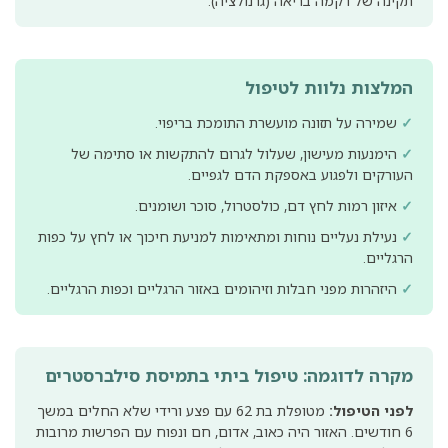
תקינה של רקמה בריאה (גרנולציה).
המלצות נלוות לטיפול
✓
שמירה על תזונה מועשרת התומכת בריפוי.
✓
הימנעות מעישון, שעלול לגרום להתקשות או סתימה של
העורקים ולפגוע באספקת הדם לגפיים.
✓
איזון רמות לחץ דם, כולסטרול, סוכר ושומנים.
✓
נעילת נעליים נוחות ומתאימות למניעת חיכוך או לחץ על כפות
הרגליים.
✓
היזהרות מפני חבלות וזיהומים באזור הרגליים וכפות הרגליים.
מקרה לדוגמה: טיפול ביתי בתמיסת סילברסטרים
לפני הטיפול:
מטופלת בת 62 עם פצע ורידי שלא החלים במשך
6 חודשים. האזור היה כאוב, אדום, חם ונפוח עם הפרשות מרובות