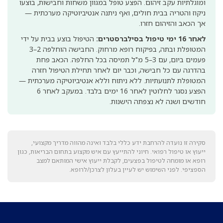
ומוגלתיות עקב זיהום. הפצע טופל במגוון משחות וחבישות, בוצעו
ניקוז והטריה בבית חולים, ואף ניתנה אנטיביוטיקה מערכתית —
אך הכאב והזיהום חזרו.
לאחר 16 ימי טיפול בסילברסטרים:
הטיפול בוצע בבית על ידי
המטופלת ובתה, בפיקוח רופא מרחוק. החבישה הוחלפה 2–3
פעמים ביום, עם 3–5 מ"ל תמיסה בכל החלפה. הכאב פחת
בהדרגה עם כל חבישה, וכבר יום לאחר תחילת הטיפול חזרה
המטופלת לתנועתיות. ללא ניתוח וללא אנטיביוטיקה מערכתית —
הפצע נסגר לחלוטין לאחר 16 ימים בלבד. במעקב לאחר 6
חודשים ושנה לא נצפתה הישנות.
סקירה זו נועדה להרחבת ידע כללי בלבד ואינה מהווה מדריך מקצועי,
ייעוץ או טיפול רפואי. חיוני להתייעץ עם איש מקצוע בתחום הבריאות, כגון
רופא או מומחה לטיפול בפצעים, לקבלת ייעוץ אישי המותאם למצב
הספציפי. לפני השימוש יש לעיין בעלון לצרכן/לרופא.