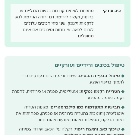
כיב עורקי
מתפתח לעיתים קרובות בכפות הרגליים או
בהונות, וקשור לזרימת דם ירודה הגורמת לנזק
לרקמות ולנמק. שני סוגי הכיבים עלולים
לגרום לכאב, אי-נוחות וסיבוכים אם אינם
מטופלים.
טיפול בכיבים ורידיים ועורקיים
◆
טיפול בבעיית הבסיס:
שיפור זרימת הדם בעורקים כדי
לתמוך בריפוי הפצע.
◆
הטריית רקמה נמקית:
אוטוליטית, מכנית או כירורגית, להסרת
רקמה פגומה מהפצע.
◆
חבישות מתקדמות כמו סילברסטרים:
מקנות הטריה
אוטוליטית (ותומכות בהטריה כירורגית או מכנית), מפחיתות את
רמות הדלקת, מטפלות בזיהום ומונעות זיהום חוזר.
◆
שיכוך כאב והאצת ריפוי:
הקלה על הכאב ועידוד צמיחה