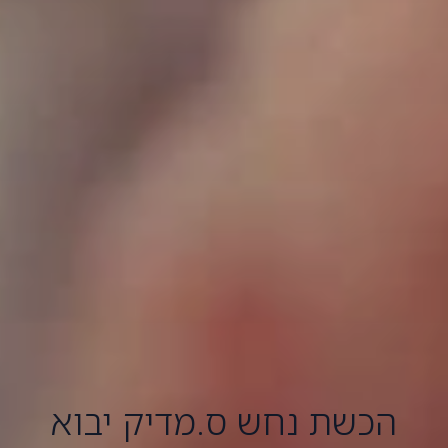
הכשת נחש ס.מדיק יבוא