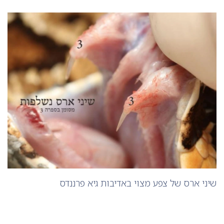
שיני ארס של צפע מצוי באדיבות גיא פרננדס